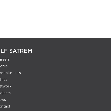
CLF SATREM
areers
ofile
ommitments
thics
etwork
rojects
ews
ontact