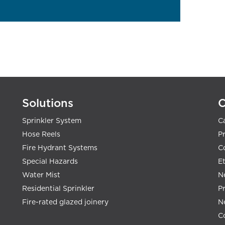
Solutions
Sprinkler System
C
Hose Reels
Pr
Fire Hydrant Systems
C
Special Hazards
E
Water Mist
N
Residential Sprinkler
P
Fire-rated glazed joinery
N
C