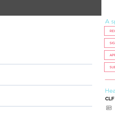
A s
RE
SI
AP
SU
Hea
CLF
