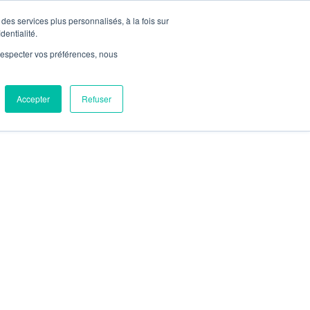


Join Us
Contact

Contact
des services plus personnalisés, à la fois sur
News
dentialité.
e respecter vos préférences, nous
Our Network
ices
Markets
Projects
Accepter
Refuser