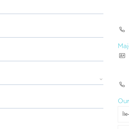

Maj


Our
Îl