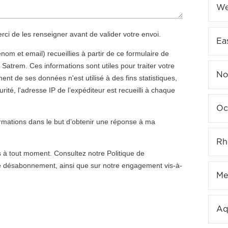
We
Ea
No
Oc
Rh
Me
Aq