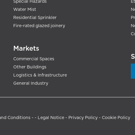
Special Hazards
E
Water Mist
N
Residential Sprinkler
P
Fire-rated glazed joinery
N
C
Markets
S
Commercial Spaces
Other Buildings
Logistics & Infrastructure
General Industry
and Conditions
- -
Legal Notice
-
Privacy Policy
-
Cookie Policy