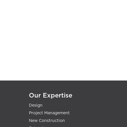
Our Expertise
Design
Project Management
New Construction