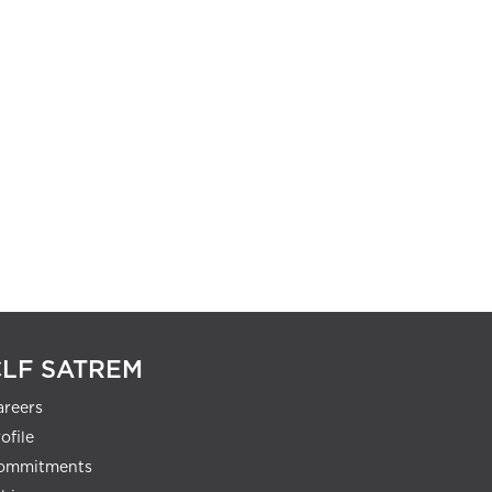
CLF SATREM
areers
ofile
ommitments