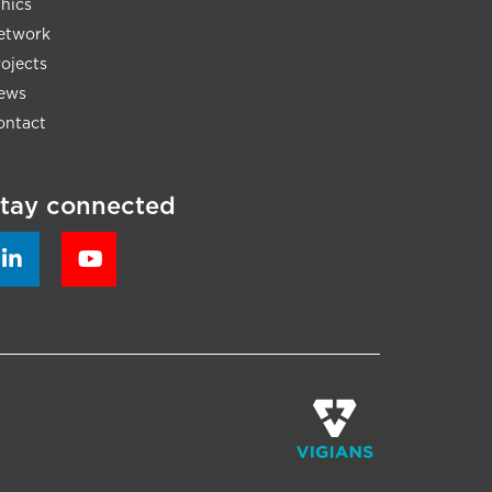
thics
etwork
rojects
ews
ontact
tay connected

