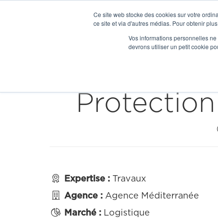
Ce site web stocke des cookies sur votre ordina
ce site et via d'autres médias. Pour obtenir plus
Vos informations personnelles ne f
devrons utiliser un petit cookie 


Toutes nos réalisations
Protection

Expertise :
Travaux

Agence :
Agence Méditerranée

Marché :
Logistique