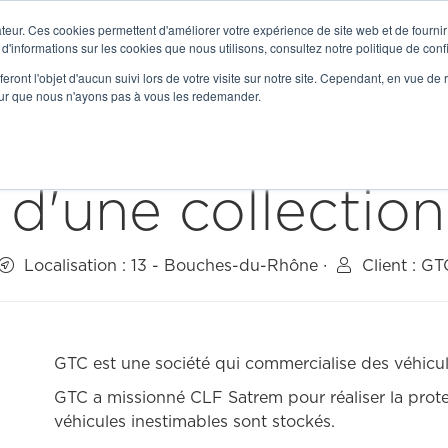

teur. Ces cookies permettent d'améliorer votre expérience de site web et de fournir 
Get to Know Us
 d'informations sur les cookies que nous utilisons, consultez notre politique de confi
eront l'objet d'aucun suivi lors de votre visite sur notre site. Cependant, en vue d
Our Expertise
Solutions
Serv
pour que nous n'ayons pas à vous les redemander.
 d'une collection


Localisation :
13 - Bouches-du-Rhône
∙
Client :
GT
GTC est une société qui commercialise des véhicul
GTC a missionné CLF Satrem pour réaliser la prot
véhicules inestimables sont stockés.