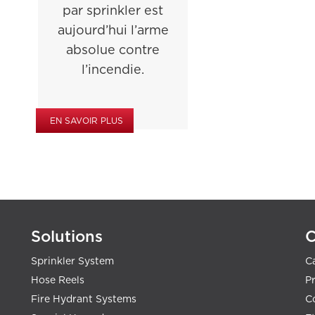
par sprinkler est
aujourd’hui l’arme
absolue contre
l’incendie.
EN SAVOIR PLUS
Solutions
Sprinkler System
C
Hose Reels
Pr
Fire Hydrant Systems
C