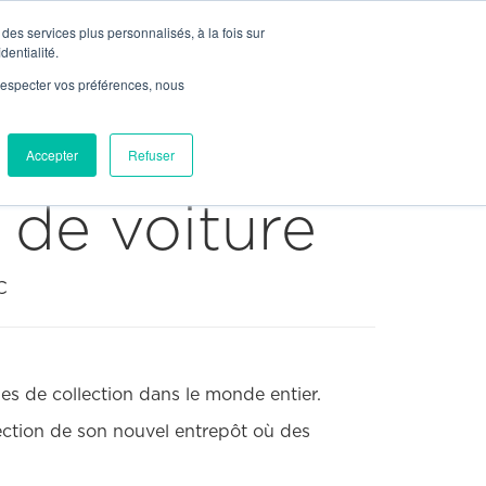


Join Us
Contact

Contact
des services plus personnalisés, à la fois sur
News
dentialité.
e respecter vos préférences, nous
Our Network
ices
Markets
Projects
Accepter
Refuser
 de voiture
C
es de collection dans le monde entier.
ection de son nouvel entrepôt où des