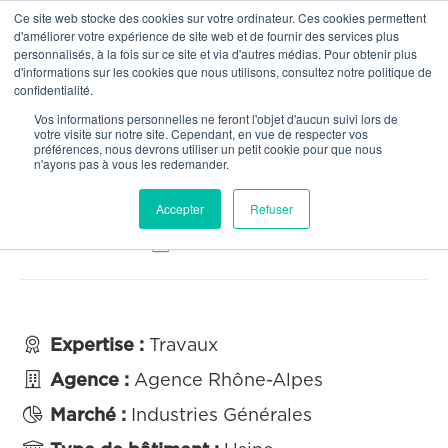
Ce site web stocke des cookies sur votre ordinateur. Ces cookies permettent
OUR NETWORK
d'améliorer votre expérience de site web et de fournir des services plus
personnalisés, à la fois sur ce site et via d'autres médias. Pour obtenir plus
d'informations sur les cookies que nous utilisons, consultez notre politique de
confidentialité.


Toutes nos réalisations
Vos informations personnelles ne feront l'objet d'aucun suivi lors de
votre visite sur notre site. Cependant, en vue de respecter vos
préférences, nous devrons utiliser un petit cookie pour que nous
Projet Lindbergh
n'ayons pas à vous les redemander.
Accepter
Refuser

Localisation :
Roussillon (38)

∙
Client :
Hexcel

Expertise :
Travaux

Agence :
Agence Rhône-Alpes

Marché :
Industries Générales