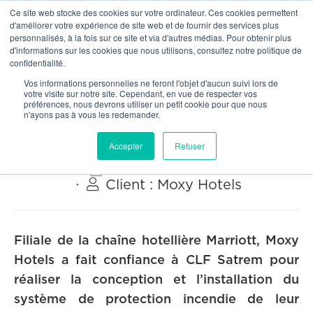
Ce site web stocke des cookies sur votre ordinateur. Ces cookies permettent
OUR NETWORK
d'améliorer votre expérience de site web et de fournir des services plus
personnalisés, à la fois sur ce site et via d'autres médias. Pour obtenir plus
d'informations sur les cookies que nous utilisons, consultez notre politique de
confidentialité.


Toutes nos réalisations
Vos informations personnelles ne feront l'objet d'aucun suivi lors de
votre visite sur notre site. Cependant, en vue de respecter vos
préférences, nous devrons utiliser un petit cookie pour que nous
Hôtel Moxy Paris Val d'Europe
n'ayons pas à vous les redemander.
Accepter
Refuser

Localisation :
Montévrain (77)

∙
Année :
2021-2022

∙
Client :
Moxy Hotels
Filiale de la chaîne hotellière Marriott, Moxy
Hotels a fait confiance à CLF Satrem pour
réaliser la conception et l’installation du
système de protection incendie de leur