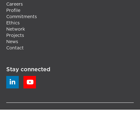
Careers
Profile
Commitments
Ethics
Network
Projects
News
Contact
Stay connected


© 2020 CLF Satrem - All rights reserved
-
Terms and
Conditions
- -
Legal Notice
-
Privacy Policy
-
Cookie Policy