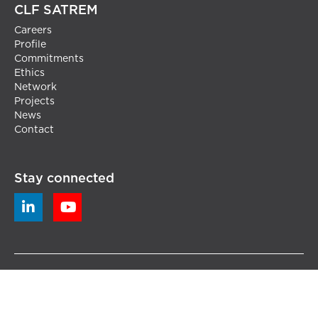
CLF SATREM
Careers
Profile
Commitments
Ethics
Network
Projects
News
Contact
Stay connected


© 2020 CLF Satrem - All rights reserved
-
Terms and
Conditions
- -
Legal Notice
-
Privacy Policy
-
Cookie Policy