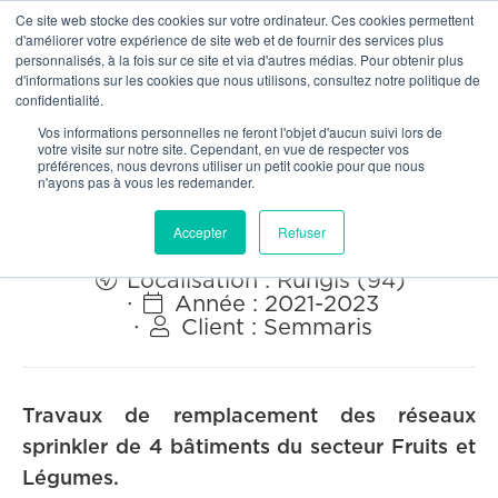
Ce site web stocke des cookies sur votre ordinateur. Ces cookies permettent
OUR NETWORK
d'améliorer votre expérience de site web et de fournir des services plus
personnalisés, à la fois sur ce site et via d'autres médias. Pour obtenir plus
d'informations sur les cookies que nous utilisons, consultez notre politique de
confidentialité.


Toutes nos réalisations
Vos informations personnelles ne feront l'objet d'aucun suivi lors de
votre visite sur notre site. Cependant, en vue de respecter vos
préférences, nous devrons utiliser un petit cookie pour que nous
MIN de Rungis - Travaux
n'ayons pas à vous les redemander.
Sprinkler zone Fruits & Légumes
Accepter
Refuser

Localisation :
Rungis (94)

∙
Année :
2021-2023

∙
Client :
Semmaris
Travaux de remplacement des réseaux
sprinkler de 4 bâtiments du secteur Fruits et
Légumes.