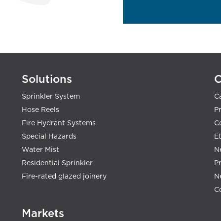
Solutions
Sprinkler System
C
Hose Reels
Pr
Fire Hydrant Systems
C
Special Hazards
E
Water Mist
N
Residential Sprinkler
P
Fire-rated glazed joinery
N
C
Markets