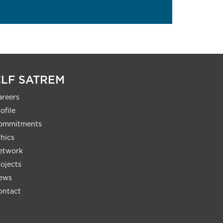
CLF SATREM
areers
ofile
ommitments
thics
etwork
rojects
ews
ontact