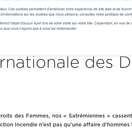

teur. Ces cookies permettent d'améliorer votre expérience de site web et de fournir 
Get to Know Us
 d'informations sur les cookies que nous utilisons, consultez notre politique de confi
eront l'objet d'aucun suivi lors de votre visite sur notre site. Cependant, en vue d
Our Expertise
Solutions
Serv
pour que nous n'ayons pas à vous les redemander.
rnationale des D
Droits des Femmes, nos « Satrémiennes » cassent
ection Incendie n’est pas qu’une affaire d’hommes 