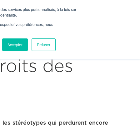


Join Us
Contact

Contact
des services plus personnalisés, à la fois sur
News
dentialité.
e respecter vos préférences, nous
Our Network
ices
Markets
Projects
Accepter
Refuser
roits des
 les stéréotypes qui perdurent encore
!