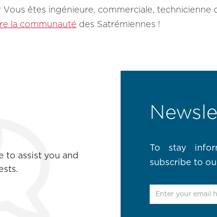
re ? Vous êtes ingénieure, commerciale, technicien
dre la communauté
des Satrémiennes !
Newsle
To stay info
e to assist you and
subscribe to ou
sts.