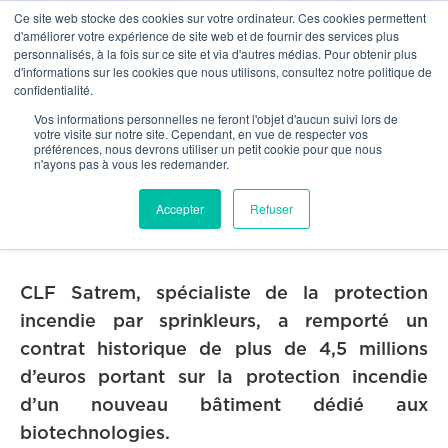
Ce site web stocke des cookies sur votre ordinateur. Ces cookies permettent
OUR NETWORK
d'améliorer votre expérience de site web et de fournir des services plus
personnalisés, à la fois sur ce site et via d'autres médias. Pour obtenir plus
d'informations sur les cookies que nous utilisons, consultez notre politique de
confidentialité.


Our news
Vos informations personnelles ne feront l'objet d'aucun suivi lors de
votre visite sur notre site. Cependant, en vue de respecter vos
préférences, nous devrons utiliser un petit cookie pour que nous
Important contrat dans les
n'ayons pas à vous les redemander.
biotechnologies
Accepter
Refuser
4/6/2018
CLF Satrem, spécialiste de la protection
incendie par sprinkleurs, a remporté un
contrat historique de plus de 4,5 millions
d’euros portant sur la protection incendie
d’un nouveau bâtiment dédié aux
biotechnologies.