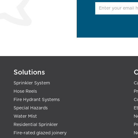
Solutions
Sprinkler System
C
Hose Reels
Pr
Fire Hydrant Systems
C
Special Hazards
E
Water Mist
N
Residential Sprinkler
P
Fire-rated glazed joinery
N