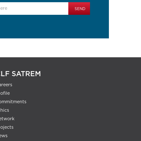
CLF SATREM
areers
ofile
ommitments
thics
etwork
rojects
ews