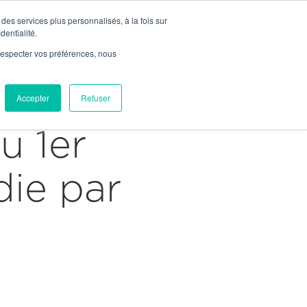


Join Us
Contact

Contact
des services plus personnalisés, à la fois sur
News
dentialité.
e respecter vos préférences, nous
Our Network
ices
Markets
Projects
Accepter
Refuser
u 1er
die par