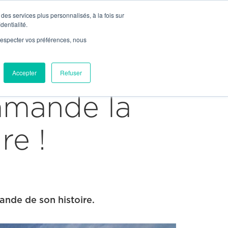


Join Us
Contact

Contact
des services plus personnalisés, à la fois sur
News
dentialité.
e respecter vos préférences, nous
Our Network
ices
Markets
Projects
Accepter
Refuser
mmande la
re !
nde de son histoire.