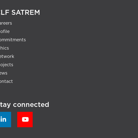
CLF SATREM
areers
ofile
ommitments
thics
etwork
rojects
ews
ontact
tay connected

