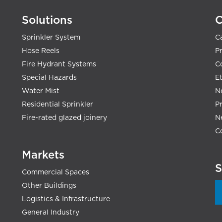
Solutions
Sprinkler System
C
Hose Reels
Pr
Fire Hydrant Systems
C
Special Hazards
E
Water Mist
N
Residential Sprinkler
P
Fire-rated glazed joinery
N
C
Markets
S
Commercial Spaces
Other Buildings
Logistics & Infrastructure
General Industry