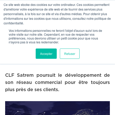
Ce site web stocke des cookies sur votre ordinateur. Ces cookies permettent
OUR NETWORK
d'améliorer votre expérience de site web et de fournir des services plus
personnalisés, à la fois sur ce site et via d'autres médias. Pour obtenir plus
d'informations sur les cookies que nous utilisons, consultez notre politique de
confidentialité.


Our news
Vos informations personnelles ne feront l'objet d'aucun suivi lors de
votre visite sur notre site. Cependant, en vue de respecter vos
préférences, nous devrons utiliser un petit cookie pour que nous
CLF Satrem ouvre une nouvelle
n'ayons pas à vous les redemander.
antenne en région Centre
Accepter
Refuser
15/9/2015
CLF Satrem poursuit le développement de
son réseau commercial pour être toujours
plus près de ses clients.