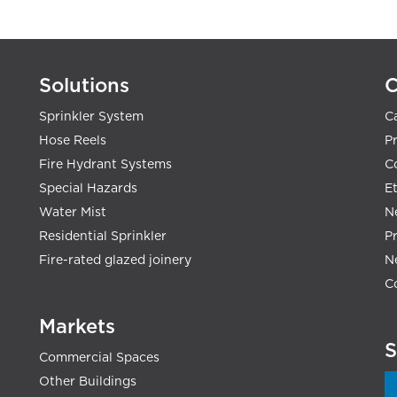
Solutions
Sprinkler System
C
Hose Reels
Pr
Fire Hydrant Systems
C
Special Hazards
E
Water Mist
N
Residential Sprinkler
P
Fire-rated glazed joinery
N
C
Markets
S
Commercial Spaces
Other Buildings