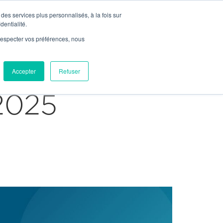


Join Us
Contact

Contact
des services plus personnalisés, à la fois sur
News
dentialité.
e respecter vos préférences, nous
Our Network
ices
Markets
Projects
Accepter
Refuser
2025