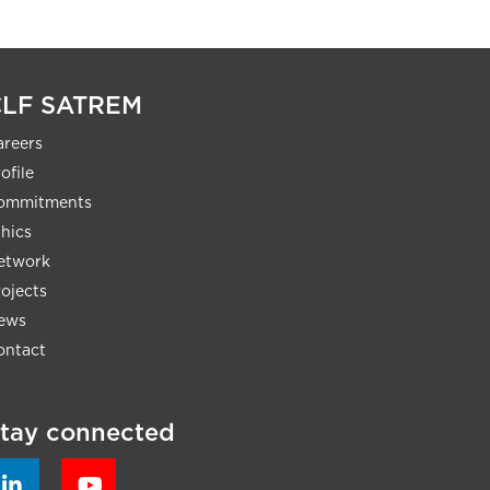
CLF SATREM
areers
ofile
ommitments
thics
etwork
rojects
ews
ontact
tay connected

